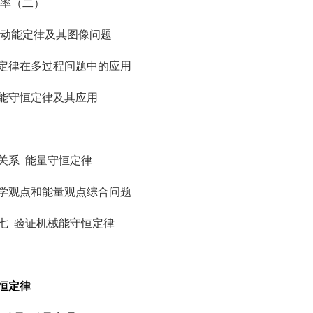
率（二）
 动能定律及其图像问题
定律在多过程问题中的应用
能守恒定律及其应用
关系
能量守恒定律
学观点和能量观点综合问题
七
验证机械能守恒定律
恒定律