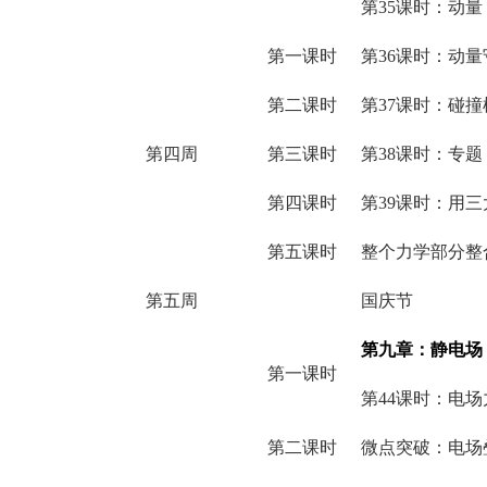
第
35
课时：动量
第一课时
第
36
课时：动量
第二课时
第
37
课时：碰撞
第四周
第三课时
第
38
课时：专题
第四课时
第
39
课时：用三
第五课时
整个力学部分整
第五周
国庆节
第九章：静电场
第一课时
第
44
课时：电场
第二课时
微点突破：电场