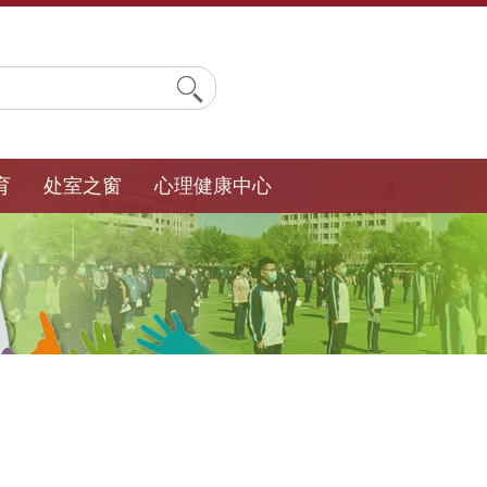
育
处室之窗
心理健康中心