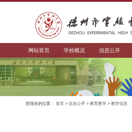
网站首页
学校概况
信息公开
您现在的位置：
首页
>
信息公开
>
教育教学
>
教学信息