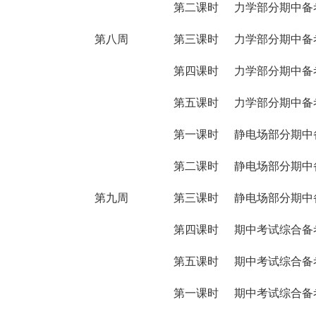
第二课时
力学部分期中备
第八周
第三课时
力学部分期中备
第四课时
力学部分期中备
第五课时
力学部分期中备
第一课时
静电场部分期中
第二课时
静电场部分期中
第九周
第三课时
静电场部分期中
第四课时
期中考试综合备
第五课时
期中考试综合备
第一课时
期中考试综合备