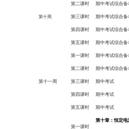
第二课时
期中考试综合备
第十周
第三课时
期中考试综合备
第四课时
期中考试综合备
第五课时
期中考试综合备
第一课时
期中考试综合备
第二课时
期中考试综合备
第十一周
第三课时
期中考试
第四课时
期中考试
第五课时
期中考试
第十章：恒定电
第一课时