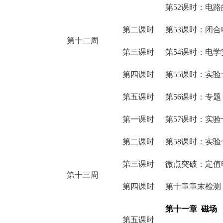
第
52
课时：电路
第二课时
第
53
课时：闭合
第十二周
第三课时
第
54
课时：电学
第四课时
第
55
课时：实验
第五课时
第
56
课时：专题
第一课时
第
57
课时：实验
第二课时
第
58
课时：实验
第三课时
微点突破：定值
第十
三
周
第四课时
第十章章末检测
第十一章
磁场
第五课时